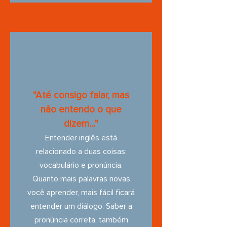
"Até consigo falar, mas
não entendo o que
dizem..."
Entender inglês está
relacionado a duas coisas:
vocabulário e pronúncia.
Quanto mais palavras novas
você aprender, mais fácil ficará
entender um diálogo. Saber a
pronúncia correta, também