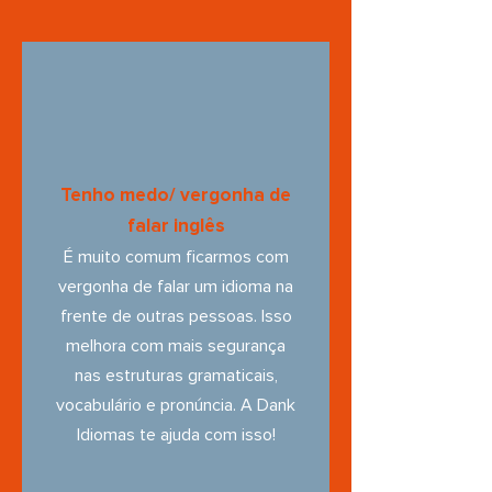
Tenho medo/ vergonha de
falar inglês
É muito comum ficarmos com
vergonha de falar um idioma na
frente de outras pessoas. Isso
melhora com mais segurança
nas estruturas gramaticais,
vocabulário e pronúncia. A Dank
Idiomas te ajuda com isso!