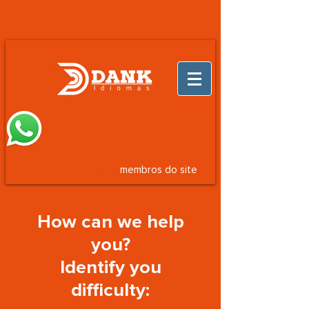
membros do site
How can we help
you?
Identify you
difficulty: