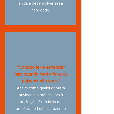
ajuda a desenvolver essa
habilidade.
"Consigo ler e entender
mas quando tento falar, as
palavras não vem..."
Assim como qualquer outra
atividade, a prática leva à
perfeição. Exercícios de
pronúncia e fluência fazem o