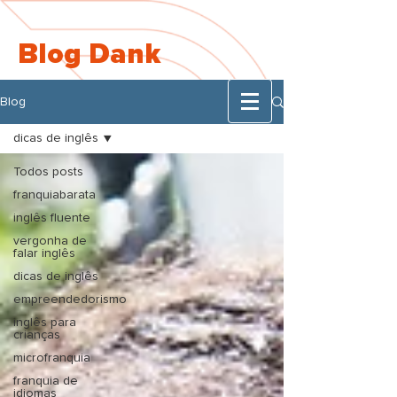
Blog Dank
Blog
dicas de inglês
Todos posts
franquiabarata
membros do site
inglês fluente
vergonha de
falar inglês
dicas de inglês
empreendedorismo
inglês para
crianças
microfranquia
franquia de
idiomas