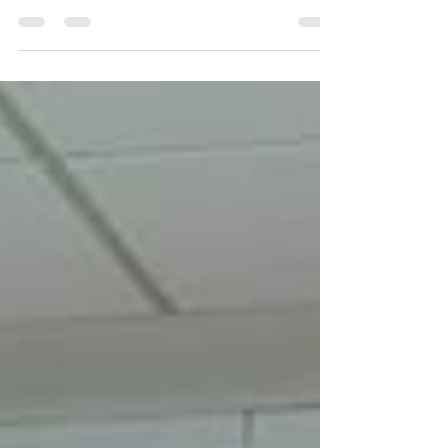
canal NGT. O programa, que conta com a...