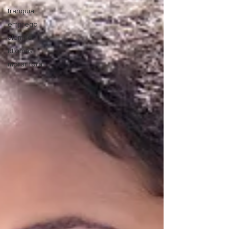
franquia
emprego
alemão
idiomas
morar fora